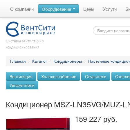
О компании
Оборудование
Цены
Услуги
Б
Системы вентиляции и
кондиционирования
Главная
/
Каталог
/
Кондиционеры
/
Настенные кондицио
Вентиляция
Холодоснабжение
Осушители
Отопле
Увлажнители
Кондиционер MSZ-LN35VG/MUZ-L
159 227 руб.