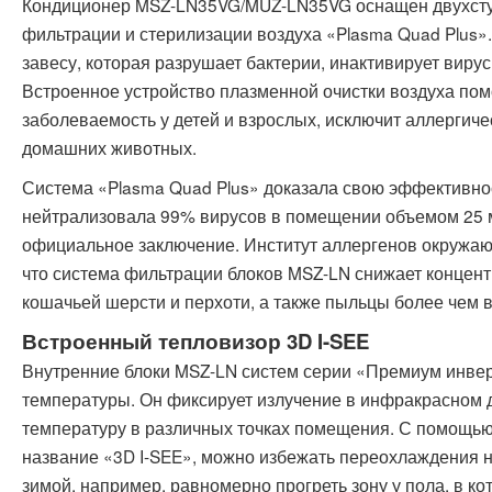
Кондиционер MSZ-LN35VG/MUZ-LN35VG оснащен двухсту
фильтрации и стерилизации воздуха «Plasma Quad Plus»
завесу, которая разрушает бактерии, инактивирует виру
Встроенное устройство плазменной очистки воздуха пом
заболеваемость у детей и взрослых, исключит аллергичес
домашних животных.
Система «Plasma Quad Plus» доказала свою эффективнос
нейтрализовала 99% вирусов в помещении объемом 25 м
официальное заключение. Институт аллергенов окружающ
что система фильтрации блоков MSZ-LN снижает концен
кошачьей шерсти и перхоти, а также пыльцы более чем в
Встроенный тепловизор 3D I-SEE
Внутренние блоки MSZ-LN систем серии «Премиум инве
температуры. Он фиксирует излучение в инфракрасном 
температуру в различных точках помещения. С помощью
название «3D I-SEE», можно избежать переохлаждения 
зимой, например, равномерно прогреть зону у пола, в ко