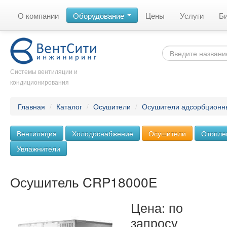
О компании
Оборудование
Цены
Услуги
Б
Системы вентиляции и
кондиционирования
Главная
/
Каталог
/
Осушители
/
Осушители адсорбционн
Вентиляция
Холодоснабжение
Осушители
Отопле
Увлажнители
Осушитель CRP18000E
Цена: по
запросу