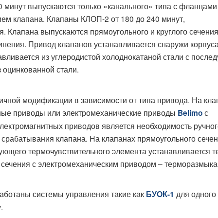
 минут выпускаются только «канального» типа с фланцами
ием клапана. Клапаны КЛОП-2 от 180 до 240 минут,
я. Клапана выпускаются прямоугольного и круглого сечения
инения. Привод клапанов устанавливается снаружи корпуса
авливается из углеродистой холоднокатаной стали с после
з оцинкованной стали.
чной модификации в зависимости от типа привода. На кла
ные приводы или электромеханические приводы
с
Belimo
лектромагнитных приводов является необходимость ручног
 срабатывания клапана. На клапанах прямоугольного сечен
ующего термочувствительного элемента устанавливается т
го сечения с электромеханическим приводом – терморазмы
аботаны системы управления такие как
для одного
БУОК-1
.