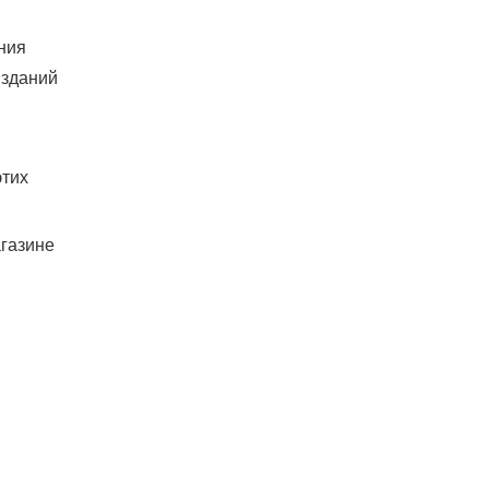
ния
 зданий
этих
газине