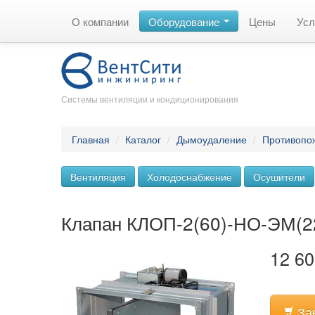
О компании
Оборудование
Цены
Усл
Системы вентиляции и кондиционирования
Главная
/
Каталог
/
Дымоудаление
/
Противопо
Вентиляция
Холодоснабжение
Осушители
Клапан КЛОП-2(60)-НО-ЭМ(2
12 60
За