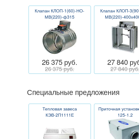
Клапан КЛОП-1(60)-НО-
Клапан КЛОП-3(90
МВ(220)-ф315
МВ(220)-400х40
26 375 руб.
27 840 ру
26 375 руб.
27 840 руб
Специальные предложения
Тепловая завеса
Приточная установ
КЭВ-2П1111Е
125-1.2