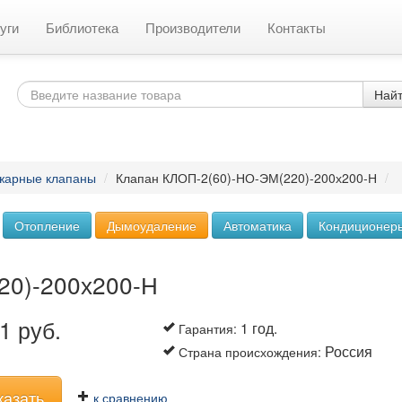
уги
Библиотека
Производители
Контакты
Най
жарные клапаны
/
Клапан КЛОП-2(60)-НО-ЭМ(220)-200х200-Н
/
Отопление
Дымоудаление
Автоматика
Кондиционер
20)-200х200-Н
1 руб.
1 год.
Гарантия
:
Россия
Страна происхождения
:
казать
к сравнению