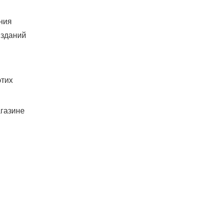
ния
 зданий
этих
газине