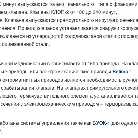
 минут выпускаются только «канального» типа с фланцами
ием клапана. Клапаны КЛОП-2 от 180 до 240 минут,
я. Клапана выпускаются прямоугольного и круглого сечения
инения. Привод клапанов устанавливается снаружи корпуса
авливается из углеродистой холоднокатаной стали с после
з оцинкованной стали.
чной модификации в зависимости от типа привода. На кла
ные приводы или электромеханические приводы
с
Belimo
лектромагнитных приводов является необходимость ручног
 срабатывания клапана. На клапанах прямоугольного сечен
ующего термочувствительного элемента устанавливается т
го сечения с электромеханическим приводом – терморазмы
аботаны системы управления такие как
для одного
БУОК-1
.