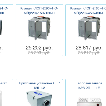
)-НО-
Клапан КЛОП-2(90)-НО-
Клапан КЛОП-2(60)-Н
900
МB(220)-150х150-Н
МB(220)-450х450-Н
б.
25 202 руб.
28 817 руб.
.
25 203 руб.
28 817 руб.
егат
Приточная установка GLP
Тепловая завеса
125-1.2
КЭВ-2П1111Е