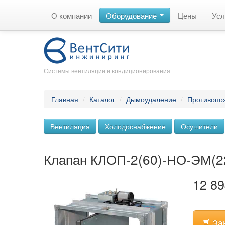
О компании
Оборудование
Цены
Усл
Системы вентиляции и кондиционирования
Главная
/
Каталог
/
Дымоудаление
/
Противопо
Вентиляция
Холодоснабжение
Осушители
Клапан КЛОП-2(60)-НО-ЭМ(2
12 89
За