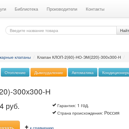
уги
Библиотека
Производители
Контакты
Най
жарные клапаны
/
Клапан КЛОП-2(60)-НО-ЭМ(220)-300х300-Н
/
Отопление
Дымоудаление
Автоматика
Кондиционер
20)-300х300-Н
4 руб.
1 год.
Гарантия
:
Россия
Страна происхождения
:
казать
к сравнению