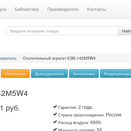
уги
Библиотека
Производители
Контакты
Най
агрегаты
/
Отопительный агрегат КЭВ-142М5W4
/
Отопление
Дымоудаление
Автоматика
Кондиционер
142М5W4
1 руб.
2 года.
Гарантия
:
Россия
Страна происхождения
:
6500
Расход воздуха
:
50
Мощность нагрева
: