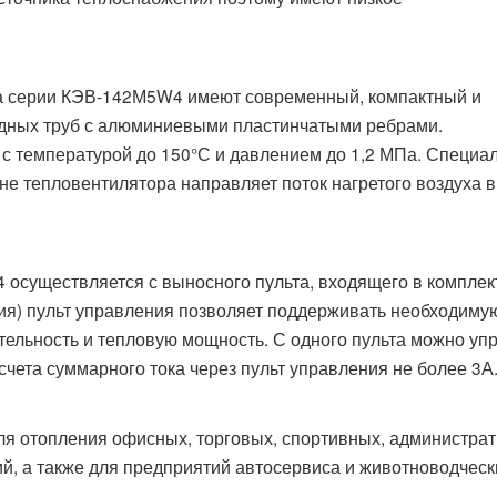
а серии КЭВ-142М5W4 имеют современный, компактный и
дных труб с алюминиевыми пластинчатыми ребрами.
 с температурой до 150°С и давлением до 1,2 МПа. Специа
е тепловентилятора направляет поток нагретого воздуха в
существляется с выносного пульта, входящего в комплек
ция) пульт управления позволяет поддерживать необходиму
тельность и тепловую мощность. С одного пульта можно уп
чета суммарного тока через пульт управления не более 3А
я отопления офисных, торговых, спортивных, администрат
, а также для предприятий автосервиса и животноводческ