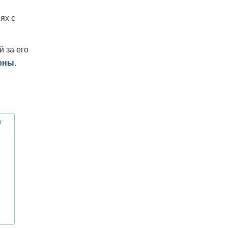
ях с
 за его
.
ены
т