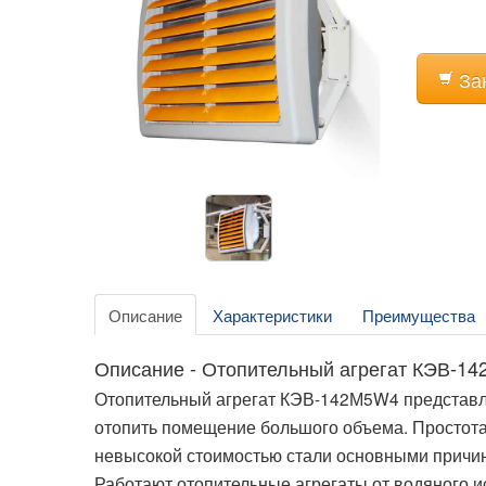
За
Описание
Характеристики
Преимущества
Описание - Отопительный агрегат КЭВ-1
Отопительный агрегат КЭВ-142М5W4 представл
отопить помещение большого объема. Простота 
невысокой стоимостью стали основными причин
Работают отопительные агрегаты от водяного 