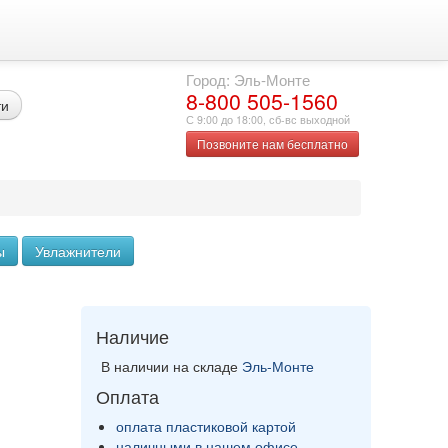
Город: Эль-Монте
8-800 505-1560
ти
С 9:00 до 18:00, сб-вс выходной
Позвоните нам бесплатно
ы
Увлажнители
Наличие
В наличии на складе
Эль-Монте
Оплата
оплата пластиковой картой
наличными в нашем офисе