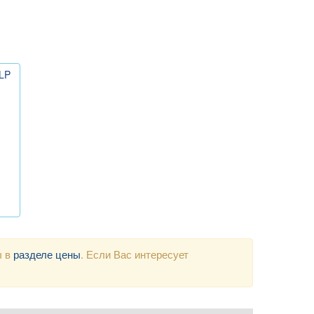
LP
ы в
разделе цены
. Если Вас интересует