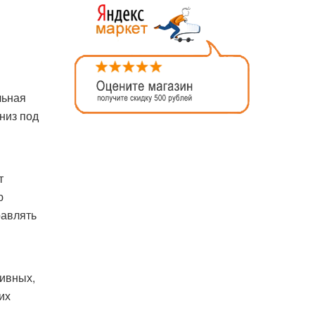
льная
низ под
т
ю
равлять
.
ивных,
их