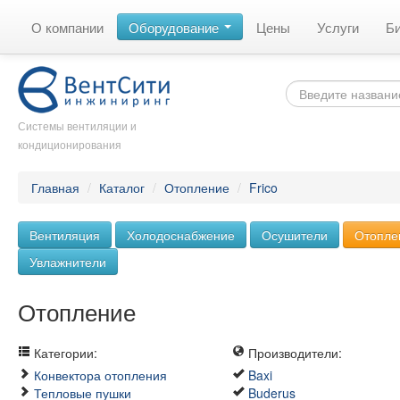
О компании
Оборудование
Цены
Услуги
Б
Системы вентиляции и
кондиционирования
Главная
/
Каталог
/
Отопление
/
Frico
Вентиляция
Холодоснабжение
Осушители
Отопле
Увлажнители
Отопление
Категории:
Производители:
Конвектора отопления
Baxi
Тепловые пушки
Buderus