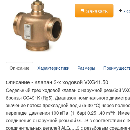
Заказать
к с
Описание
Характеристики
Размеры
Преимущест
Описание - Клапан 3-х ходовой VXG41.50
Седельный трёх ходовой клапан с наружной резьбой VX
бронзы CC491K (Rg5). Дмапазон номинального диаметра 
значение потока прохладной воды (5-30 °C) через полно
3
перепаде давления 100 кПа (1 бар) 0.25...40 m
/h. Име
соединения с наружной резьбой G…B в соответствии с I
соединительных деталей ALG…..3 c резьбовым соедине