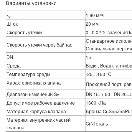
Варианты установки
k
1,60 м³/ч
vs
Шток
20 мм
Скорость утечки
0...0.02 % значения k
Стандартное исполнен
Скорость утечки через байпас
Специальная версия: 
DN
15
Среда
Bодa , Bодa с антиф
Температура среды
-25…150 °C
Характеристика клапана
Проходной порт: рав
Диапазон изменений Sv
DN 15: > 50 , DN 20...
Допустимое рабочее давление
1600 кПа
Материал корпуса клапана
Бронза CuSn5Zn5Pb
Материал внутренних частeй
CrNi сталь
клапана