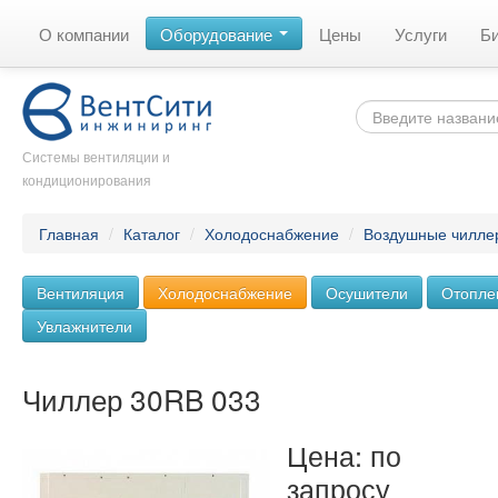
О компании
Оборудование
Цены
Услуги
Б
Системы вентиляции и
кондиционирования
Главная
/
Каталог
/
Холодоснабжение
/
Воздушные чилле
Вентиляция
Холодоснабжение
Осушители
Отопле
Увлажнители
Чиллер 30RB 033
Цена: по
запросу