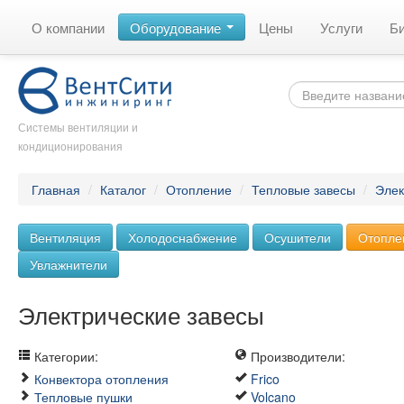
О компании
Оборудование
Цены
Услуги
Б
Системы вентиляции и
кондиционирования
Главная
/
Каталог
/
Отопление
/
Тепловые завесы
/
Элек
Вентиляция
Холодоснабжение
Осушители
Отопле
Увлажнители
Электрические завесы
Категории:
Производители:
Конвектора отопления
Frico
Тепловые пушки
Volcano