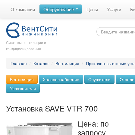
О компании
Оборудование
Цены
Услуги
Б
Системы вентиляции и
кондиционирования
Главная
/
Каталог
/
Вентиляция
/
Приточно-вытяжные уст
Вентиляция
Холодоснабжение
Осушители
Отопле
Увлажнители
Установка SAVE VTR 700
Цена: по
запросу