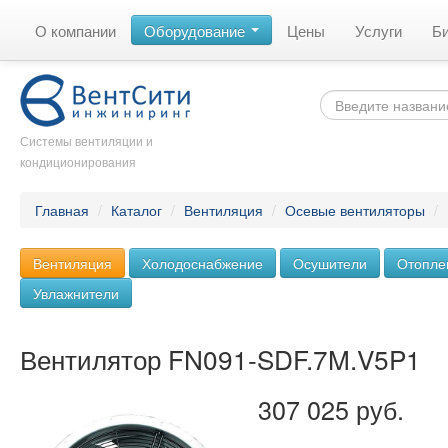
О компании
Оборудование
Цены
Услуги
Б
Системы вентиляции и
кондиционирования
Главная
/
Каталог
/
Вентиляция
/
Осевые вентиляторы
/
Вентиляция
Холодоснабжение
Осушители
Отопле
Увлажнители
Вентилятор FN091-SDF.7M.V5P1
307 025 руб.