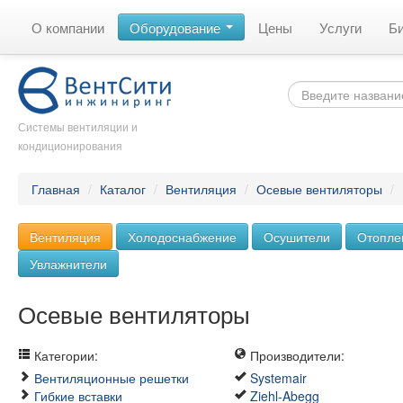
О компании
Оборудование
Цены
Услуги
Б
Системы вентиляции и
кондиционирования
Главная
/
Каталог
/
Вентиляция
/
Осевые вентиляторы
/
Вентиляция
Холодоснабжение
Осушители
Отопле
Увлажнители
Осевые вентиляторы
Категории:
Производители:
Вентиляционные решетки
Systemair
Гибкие вставки
Ziehl-Abegg