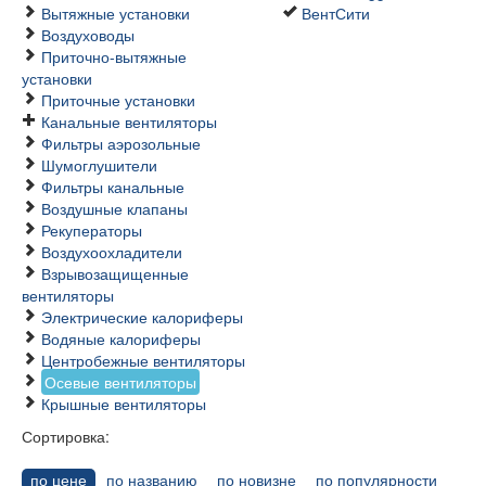
Вытяжные установки
ВентСити
Воздуховоды
Приточно-вытяжные
установки
Приточные установки
Канальные вентиляторы
Фильтры аэрозольные
Шумоглушители
Фильтры канальные
Воздушные клапаны
Рекуператоры
Воздухоохладители
Взрывозащищенные
вентиляторы
Электрические калориферы
Водяные калориферы
Центробежные вентиляторы
Осевые вентиляторы
Крышные вентиляторы
Сортировка:
по цене
по названию
по новизне
по популярности