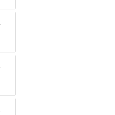
.
.
.