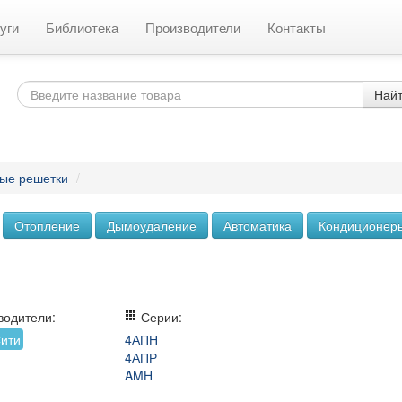
уги
Библиотека
Производители
Контакты
Най
ые решетки
/
Отопление
Дымоудаление
Автоматика
Кондиционер
одители:
Серии:
ити
4АПН
4АПР
AMH