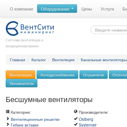
О компании
Оборудование
Цены
Услуги
Б
Системы вентиляции и
кондиционирования
Главная
/
Каталог
/
Вентиляция
/
Канальные вентиляторы
Вентиляция
Холодоснабжение
Осушители
Отопле
Увлажнители
Бесшумные вентиляторы
Категории:
Производители:
Вентиляционные решетки
Ostberg
Гибкие вставки
Systemair