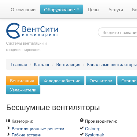
О компании
Оборудование
Цены
Услуги
Б
Системы вентиляции и
кондиционирования
Главная
/
Каталог
/
Вентиляция
/
Канальные вентиляторы
Вентиляция
Холодоснабжение
Осушители
Отопле
Увлажнители
Бесшумные вентиляторы
Категории:
Производители:
Вентиляционные решетки
Ostberg
Гибкие вставки
Systemair