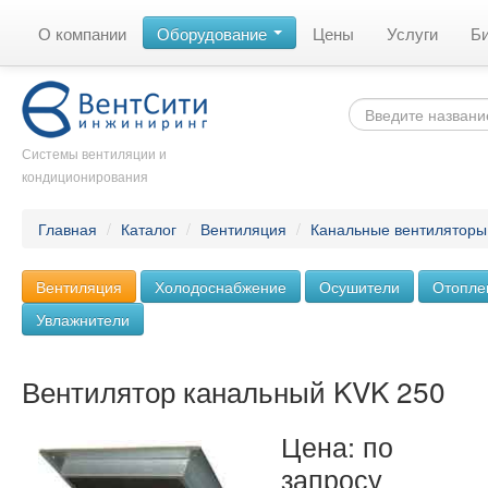
О компании
Оборудование
Цены
Услуги
Б
Системы вентиляции и
кондиционирования
Главная
/
Каталог
/
Вентиляция
/
Канальные вентиляторы
Вентиляция
Холодоснабжение
Осушители
Отопле
Увлажнители
Вентилятор канальный KVK 250
Цена: по
запросу