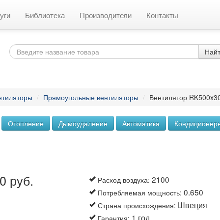
уги
Библиотека
Производители
Контакты
Най
нтиляторы
/
Прямоугольные вентиляторы
/
Вентилятор RK500x3
Отопление
Дымоудаление
Автоматика
Кондиционер
0 руб.
2100
Расход воздуха
:
0.650
Потребляемая мощность
:
Швеция
Страна происхождения
:
1 год.
Гарантия
: