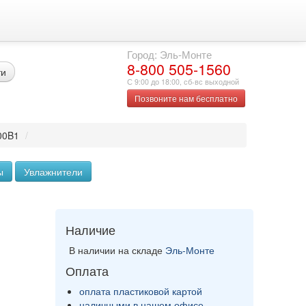
Город: Эль-Монте
8-800 505-1560
ти
С 9:00 до 18:00, сб-вс выходной
Позвоните нам бесплатно
00B1
/
ы
Увлажнители
Наличие
В наличии на складе
Эль-Монте
Оплата
оплата пластиковой картой
наличными в нашем офисе