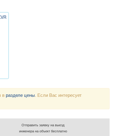
KVR
ы в
разделе цены
. Если Вас интересует
Отправить заявку на выезд
инженера на объект бесплатно