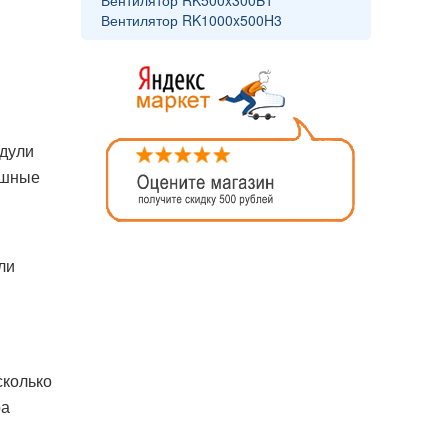
Вентилятор RK500x300B1
Вентилятор RK1000x500H3
одули
ушные
ли
сколько
ра