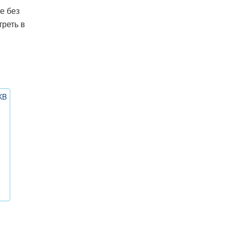
е без
реть в
KB