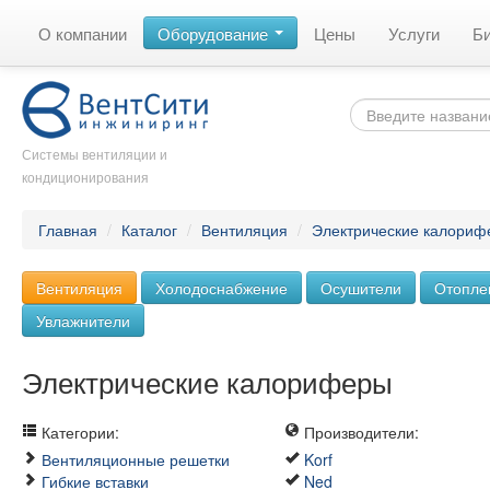
О компании
Оборудование
Цены
Услуги
Б
Системы вентиляции и
кондиционирования
Главная
/
Каталог
/
Вентиляция
/
Электрические калориф
Вентиляция
Холодоснабжение
Осушители
Отопле
Увлажнители
Электрические калориферы
Категории:
Производители:
Вентиляционные решетки
Korf
Гибкие вставки
Ned