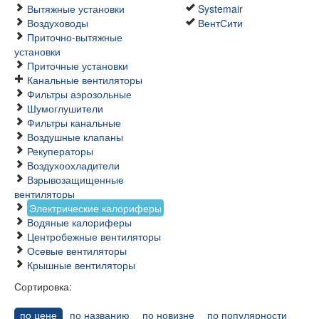
Вытяжные установки
Systemair
Воздуховоды
ВентСити
Приточно-вытяжные
установки
Приточные установки
Канальные вентиляторы
Фильтры аэрозольные
Шумоглушители
Фильтры канальные
Воздушные клапаны
Рекуператоры
Воздухоохладители
Взрывозащищенные
вентиляторы
Электрические калориферы
Водяные калориферы
Центробежные вентиляторы
Осевые вентиляторы
Крышные вентиляторы
Сортировка:
по цене
по названию
по новизне
по популярности