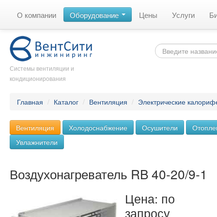
О компании
Оборудование
Цены
Услуги
Б
Системы вентиляции и
кондиционирования
Главная
/
Каталог
/
Вентиляция
/
Электрические калориф
Вентиляция
Холодоснабжение
Осушители
Отопле
Увлажнители
Воздухонагреватель RB 40-20/9-1
Цена: по
запросу