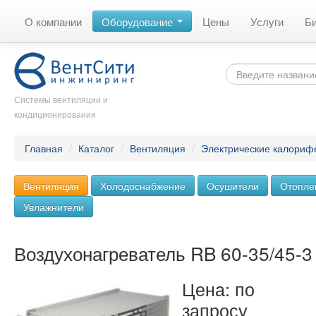
О компании
Оборудование
Цены
Услуги
Б
Системы вентиляции и
кондиционирования
Главная
/
Каталог
/
Вентиляция
/
Электрические калориф
Вентиляция
Холодоснабжение
Осушители
Отопле
Увлажнители
Воздухонагреватель RB 60-35/45-3
Цена: по
запросу