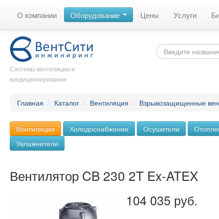
О компании
Оборудование
Цены
Услуги
Б
Системы вентиляции и
кондиционирования
Главная
/
Каталог
/
Вентиляция
/
Взрывозащищенные вен
Вентиляция
Холодоснабжение
Осушители
Отопле
Увлажнители
Вентилятор CB 230 2T Ex-ATEX
104 035 руб.