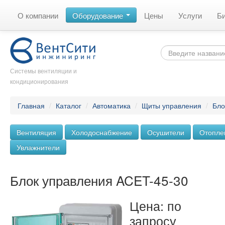
О компании
Оборудование
Цены
Услуги
Б
Системы вентиляции и
кондиционирования
Главная
/
Каталог
/
Автоматика
/
Щиты управления
/
Бло
Вентиляция
Холодоснабжение
Осушители
Отопле
Увлажнители
Блок управления ACET-45-30
Цена: по
запросу