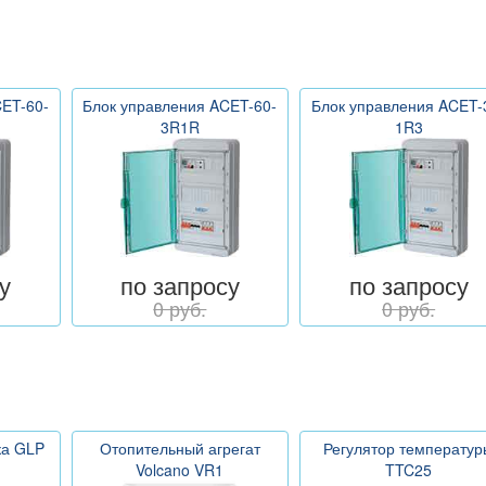
ET-60-
Блок управления ACET-60-
Блок управления ACET-
3R1R
1R3
у
по запросу
по запросу
0 руб.
0 руб.
ка GLP
Отопительный агрегат
Регулятор температур
Volcano VR1
TTC25