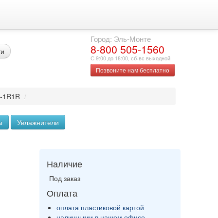
Город: Эль-Монте
8-800 505-1560
ти
С 9:00 до 18:00, сб-вс выходной
Позвоните нам бесплатно
5-1R1R
/
ы
Увлажнители
Наличие
Под заказ
Оплата
оплата пластиковой картой
наличными в нашем офисе