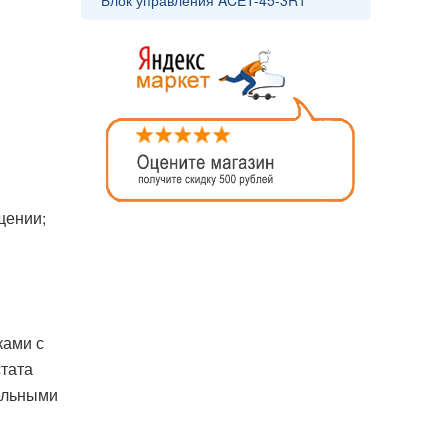
Блок управления ACET-45-3R1
щении;
ками с
тата
ельными