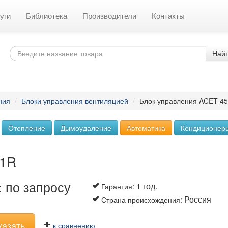
уги
Библиотека
Производители
Контакты
Най
ния
/
Блоки управления вентиляцией
/
Блок управления ACET-4
Отопление
Дымоудаление
Автоматика
Кондиционер
R1R
 по запросу
1 год.
Гарантия
:
Россия
Страна происхождения
:
казать
к сравнению