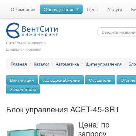
О компании
Оборудование
Цены
Услуги
Б
Системы вентиляции и
кондиционирования
Главная
/
Каталог
/
Автоматика
/
Щиты управления
/
Бло
Вентиляция
Холодоснабжение
Осушители
Отопле
Увлажнители
Блок управления ACET-45-3R1
Цена: по
запросу