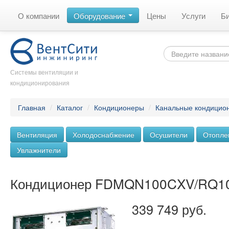
О компании
Оборудование
Цены
Услуги
Б
Системы вентиляции и
кондиционирования
Главная
/
Каталог
/
Кондиционеры
/
Канальные кондицио
Вентиляция
Холодоснабжение
Осушители
Отопле
Увлажнители
Кондиционер FDMQN100CXV/RQ1
339 749 руб.