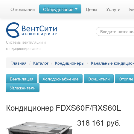
О компании
Оборудование
Цены
Услуги
Б
Системы вентиляции и
кондиционирования
Главная
/
Каталог
/
Кондиционеры
/
Канальные кондицио
Вентиляция
Холодоснабжение
Осушители
Отопле
Увлажнители
Кондиционер FDXS60F/RXS60L
318 161 руб.