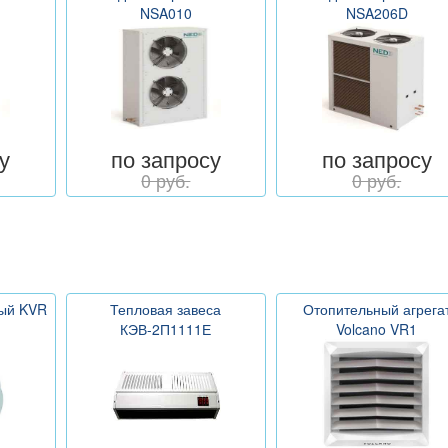
NSA010
NSA206D
у
по запросу
по запросу
0 руб.
0 руб.
ный KVR
Тепловая завеса
Отопительный агрега
КЭВ-2П1111Е
Volcano VR1