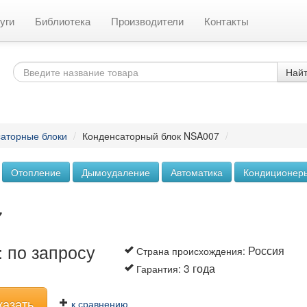
уги
Библиотека
Производители
Контакты
Най
аторные блоки
/
Конденсаторный блок NSA007
/
Отопление
Дымоудаление
Автоматика
Кондиционер
7
 по запросу
Россия
Страна происхождения
:
3 года
Гарантия
:
казать
к сравнению