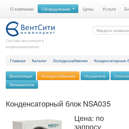
О компании
Оборудование
Цены
Услуги
Б
Системы вентиляции и
кондиционирования
Главная
/
Каталог
/
Холодоснабжение
/
Конденсаторные 
Вентиляция
Холодоснабжение
Осушители
Отопле
Увлажнители
Конденсаторный блок NSA035
Цена: по
запросу