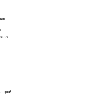
ния
й
атор.
ыстрой