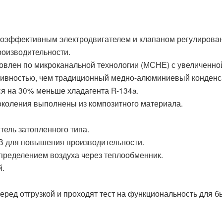
коэффективным электродвигателем и клапаном регулирова
роизводительности.
овлен по микроканальной технологии (МСНЕ) с увеличенно
тивностью, чем традиционный медно-алюминиевый конденс
ся на 30% меньше хладагента R-134a.
поколения выполнены из композитного материала.
ель затопленного типа.
В для повышения производительности.
пределением воздуха через теплообменник.
й.
еред отгрузкой и проходят тест на функциональность для б