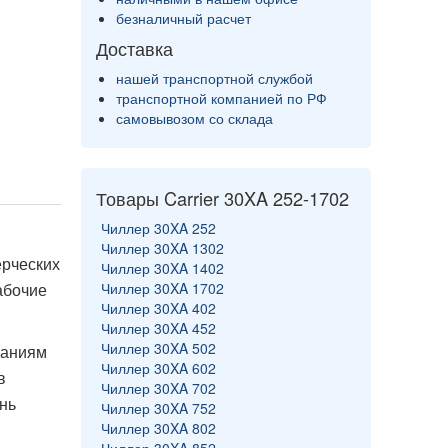
безналичный расчет
Доставка
нашей транспортной службой
транспортной компанией по РФ
самовывозом со склада
Товары Carrier 30XA 252-1702
Чиллер 30XA 252
Чиллер 30XA 1302
рческих
Чиллер 30XA 1402
абочие
Чиллер 30XA 1702
Чиллер 30XA 402
Чиллер 30XA 452
Чиллер 30XA 502
ваниям
Чиллер 30XA 602
в
Чиллер 30XA 702
нь
Чиллер 30XA 752
Чиллер 30XA 802