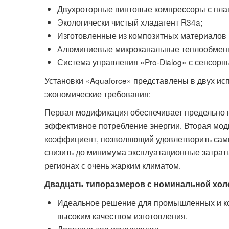
Двухроторные винтовые компрессоры с пла
Экологически чистый хладагент R34a;
Изготовленные из композитных материалов м
Алюминиевые микроканальные теплообменн
Система управления «Pro-Dialog» с сенсорн
Установки «Aquaforce» представлены в двух ис
экономические требования:
Первая модификация обеспечивает предельно н
эффективное потребление энергии. Вторая мо
коэффициент, позволяющий удовлетворить самы
снизить до минимума эксплуатационные затраты
регионах с очень жарким климатом.
Двадцать типоразмеров с номинальной холо
Идеальное решение для промышленных и ко
высоким качеством изготовления.
Доступно два исполнения: