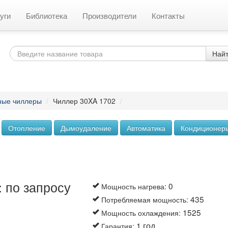
уги
Библиотека
Производители
Контакты
Най
ные чиллеры
/
Чиллер 30XA 1702
/
Отопление
Дымоудаление
Автоматика
Кондиционер
 по запросу
0
Мощность нагрева
:
435
Потребляемая мощность
:
1525
Мощность охлаждения
:
1 год
Гарантия
: