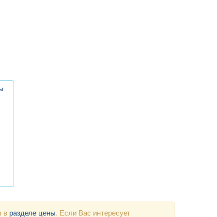
ы
ы в
разделе цены
. Если Вас интересует