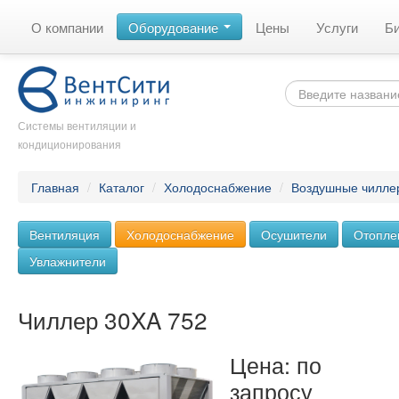
О компании
Оборудование
Цены
Услуги
Б
Системы вентиляции и
кондиционирования
Главная
/
Каталог
/
Холодоснабжение
/
Воздушные чилле
Вентиляция
Холодоснабжение
Осушители
Отопле
Увлажнители
Чиллер 30XA 752
Цена: по
запросу