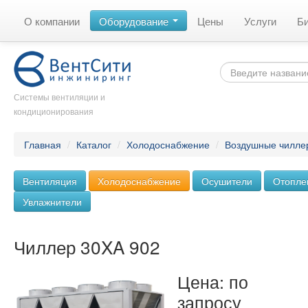
О компании
Оборудование
Цены
Услуги
Б
Системы вентиляции и
кондиционирования
Главная
/
Каталог
/
Холодоснабжение
/
Воздушные чилле
Вентиляция
Холодоснабжение
Осушители
Отопле
Увлажнители
Чиллер 30XA 902
Цена: по
запросу