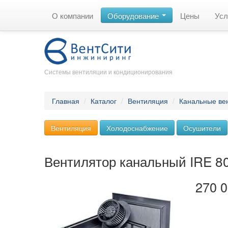
О компании
Оборудование
Цены
Усл
Системы вентиляции и кондиционирования
Главная
/
Каталог
/
Вентиляция
/
Канальные ве
Вентиляция
Холодоснабжение
Осушители
Вентилятор канальный IRE 8
270 0