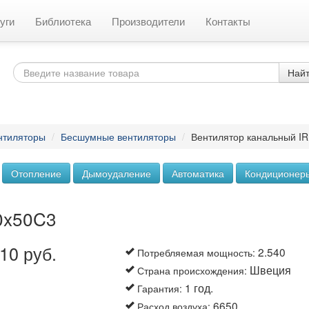
уги
Библиотека
Производители
Контакты
Най
нтиляторы
/
Бесшумные вентиляторы
/
Вентилятор канальный I
Отопление
Дымоудаление
Автоматика
Кондиционер
0x50C3
10 руб.
2.540
Потребляемая мощность
:
Швеция
Страна происхождения
:
1 год.
Гарантия
:
6650
Расход воздуха
: