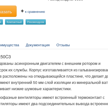
казать
к сравнению
й
Компактный
Рекомендуем
еимущества
Документация
Отзывы
x50C3
дованы асинхронным двигателем с внешним ротором и
рок их службы. Корпус изготавливается из гальванизиров
ов расположены на откидывающейся пластине, что делает до
имеют внутренний 50 мм слой изоляции из минеральной ват
чивает низкие шумовые характеристики.
нофазные вентиляторы имеют встроенный термоконтакт с
нтиляторы имеют два подсоединительных вывода встроенн