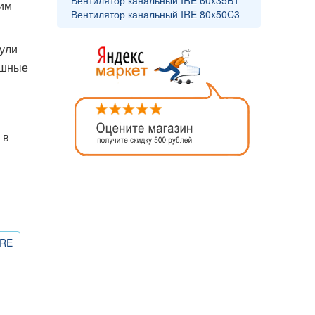
Вентилятор канальный IRE 60x35B1
щим
Вентилятор канальный IRE 80x50C3
дули
ушные
 в
IRE