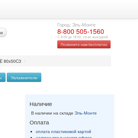
Город: Эль-Монте
8-800 505-1560
ти
С 9:00 до 18:00, сб-вс выходной
Позвоните нам бесплатно
RE 80x50C3
/
ы
Увлажнители
Наличие
В наличии на складе
Эль-Монте
Оплата
оплата пластиковой картой
наличными в нашем офисе