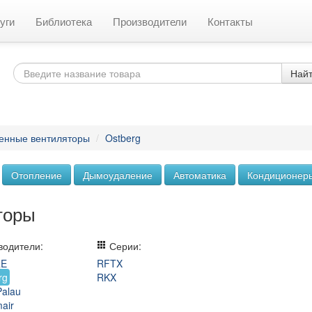
уги
Библиотека
Производители
Контакты
Най
енные вентиляторы
/
Ostberg
Отопление
Дымоудаление
Автоматика
Кондиционер
торы
одители:
Серии:
RE
RFTX
rg
RKX
Palau
air