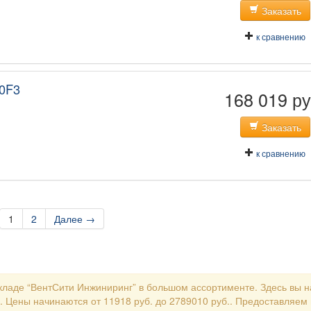
Заказать
к сравнению
0F3
168 019 ру
Заказать
к сравнению
1
2
Далее →
ладе “ВентСити Инжиниринг” в большом ассортименте. Здесь вы н
. Цены начинаются от 11918 руб. до 2789010 руб.. Предоставляем г