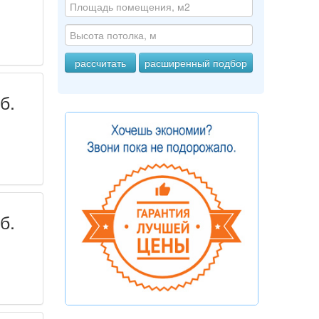
б.
б.